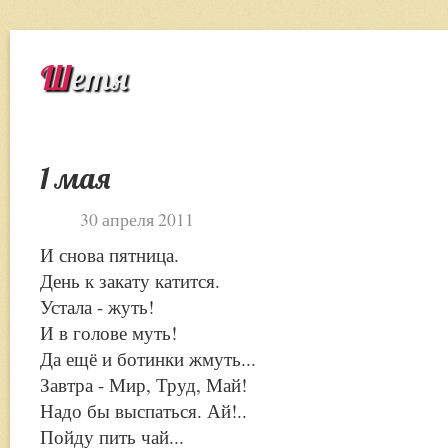
Шетя
1 мая
30 апреля 2011
И снова пятница.
День к закату катится.
Устала - жуть!
И в голове муть!
Да ещё и ботинки жмуть...
Завтра - Мир, Труд, Май!
Надо бы выспаться. Ай!..
Пойду пить чай...