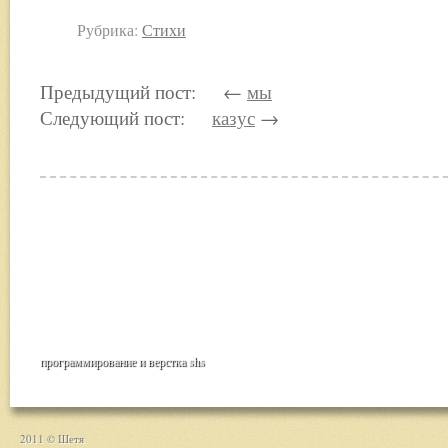
Рубрика:
Стихи
Предыдущий пост: ←
мы
Следующий пост:
казус
→
программирование и верстка
shs
2011 © Шетя