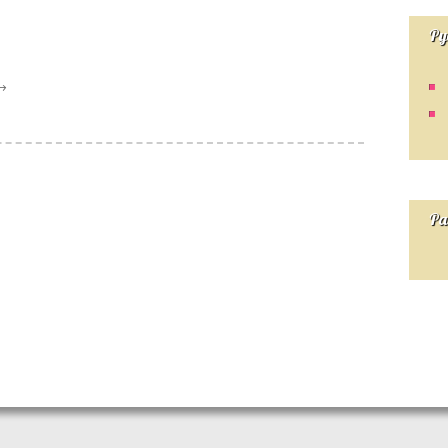
Ру
→
Ра