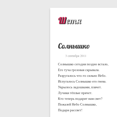
Шетя
Солнышко
3 сентября 2011
Солнышко сегодня поздно встало,
Его туча грозовая скрывала.
Разругалось что-то сильно Небо.
Испугалось Солнышко его гнева.
Укрылось ладошками, плачет.
Лучики тёплые прячет.
Кто теперь подарит нам свет?
Пожалей Небо Солнышко,
Подари рассвет!