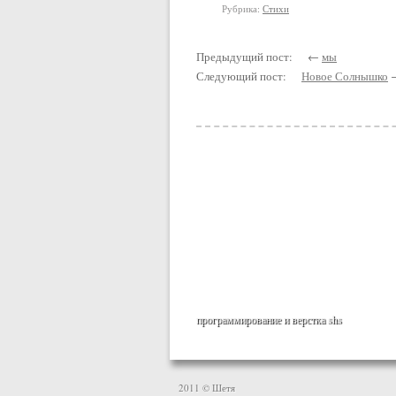
Рубрика:
Стихи
Предыдущий пост: ←
мы
Следующий пост:
Новое Солнышко
программирование и верстка
shs
2011 © Шетя