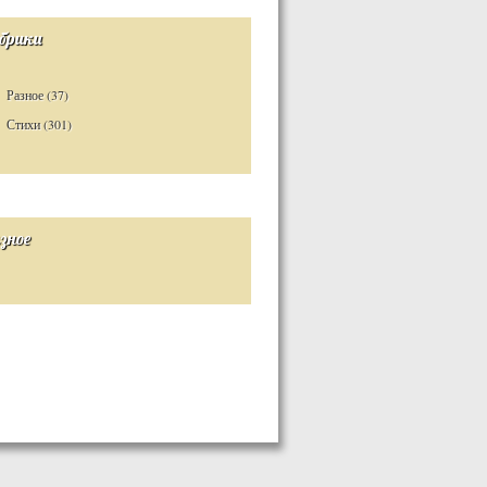
брики
Разное
(37)
Стихи
(301)
зное