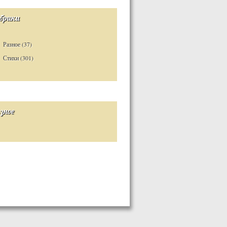
брики
Разное
(37)
Стихи
(301)
зное