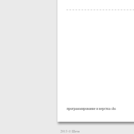
программирование и верстка
shs
2013 © Шетя