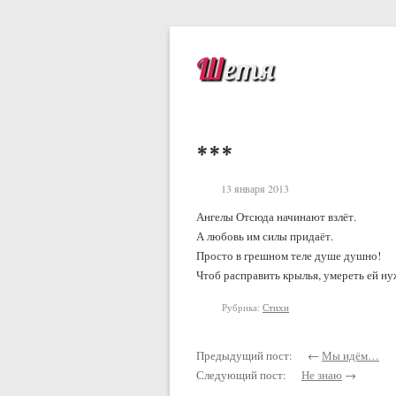
Шетя
***
13 января 2013
Ангелы Отсюда начинают взлёт.
А любовь им силы придаёт.
Просто в грешном теле душе душно!
Чтоб расправить крылья, умереть ей ну
Рубрика:
Стихи
Предыдущий пост: ←
Мы идём…
Следующий пост:
Не знаю
→