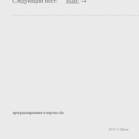
Следующий пост:
Мам!
→
программирование и верстка
shs
2015 © Шетя