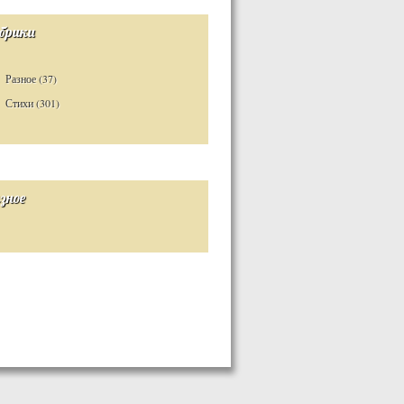
брики
Разное
(37)
Стихи
(301)
зное