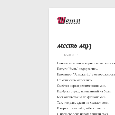
Шетя
месть муз
6 мая 2018
Список желаний исчерпан возможностя
Потуги "быть" надорвались.
Произнеся "А может?.." с осторожност
От меня силы отреклись.
Смеётся нерв в режиме экономии.
Издёргал страх, замешанный на боли.
Бьёт очень точно по физиономии.
Так, что дать сдачи не хватает воли.
И горько тело пьёт, забыв о чести,
С плеч сбросив небом данный груз.