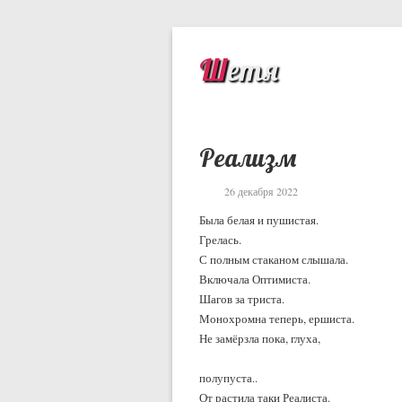
Шетя
Реализм
26 декабря 2022
Была белая и пушистая.
Грелась.
С полным стаканом слышала.
Включала Оптимиста.
Шагов за триста.
Монохромна теперь, ершиста.
Не замёрзла пока, глуха,
полупуста..
От растила таки Реалиста.