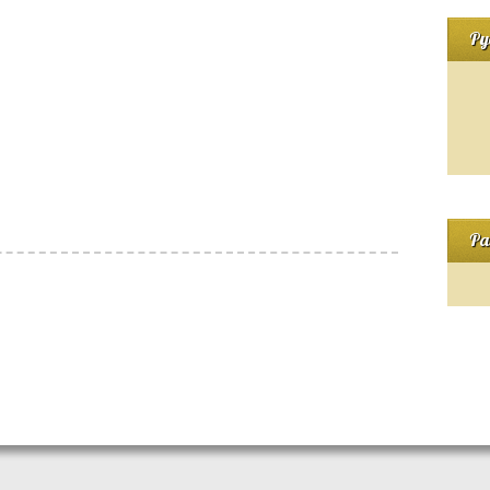
Ру
Ра