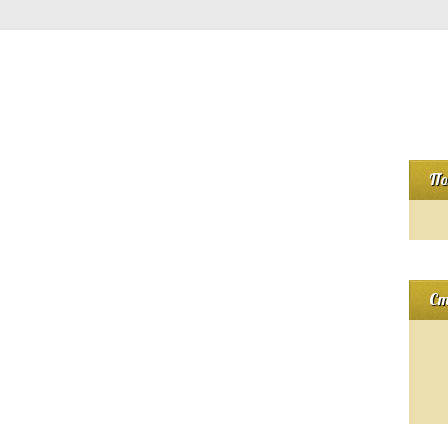
По
Ст