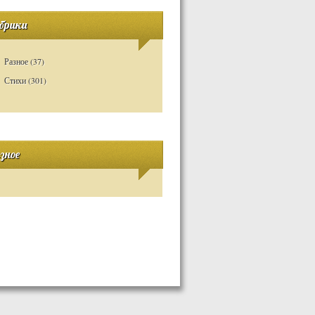
брики
Разное
(37)
Стихи
(301)
зное