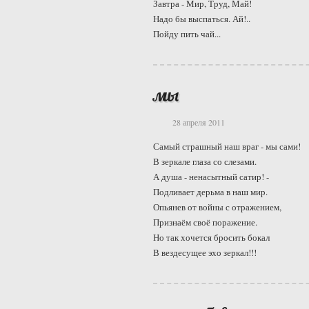
Завтра - Мир, Труд, Май!
Надо бы выспаться. Ай!..
Пойду пить чай...
мы
28 апреля 2011
Самый страшный наш враг - мы сами!
В зеркале глаза со слезами.
А душа - ненасытный сатир! -
Подливает дерьма в наш мир.
Опьянев от войны с отражением,
Признаём своё поражение.
Но так хочется бросить бокал
В вездесущее эхо зеркал!!!