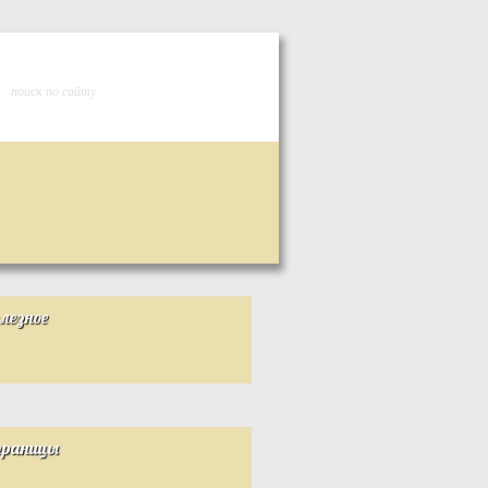
лезное
раницы