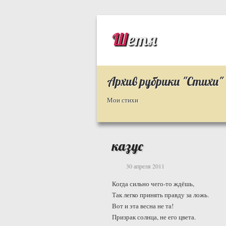
Шетя
Архив рубрики "Стихи"
Мои стихи
казус
30 апреля 2011
Когда сильно чего-то ждёшь,
Так легко принять правду за ложь.
Вот и эта весна не та!
Призрак солнца, не его цвета.