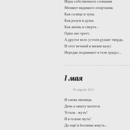
Игры собственного сознания
Меняют видимого очертания.
Как солнце и луна.
Как разум и душа.
Как жизнь и смерть. -
Одно нас греет,
А другое всех устоев рушит твердь.
И этот вечный в жизни казус
Нередко поднимает в теле градус...
1 мая
30 апреля 2011
И снова пятница.
День к закату катится.
Устала - жуть!
И в голове муть!
Да ещё и ботинки жмуть...