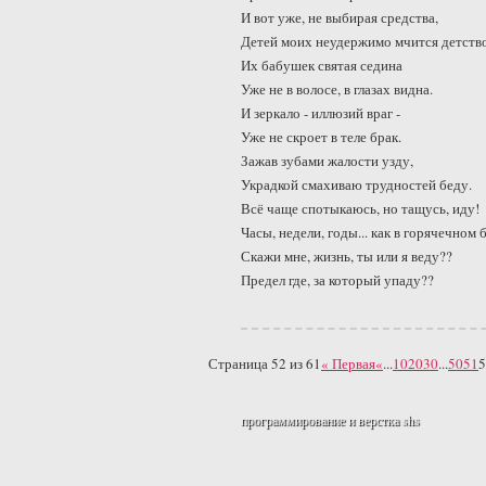
И вот уже, не выбирая средства,
Детей моих неудержимо мчится детство
Их бабушек святая седина
Уже не в волосе, в глазах видна.
И зеркало - иллюзий враг -
Уже не скроет в теле брак.
Зажав зубами жалости узду,
Украдкой смахиваю трудностей беду.
Всё чаще спотыкаюсь, но тащусь, иду!
Часы, недели, годы... как в горячечном 
Скажи мне, жизнь, ты или я веду??
Предел где, за который упаду??
Страница 52 из 61
« Первая
«
...
10
20
30
...
50
51
5
программирование и верстка
shs