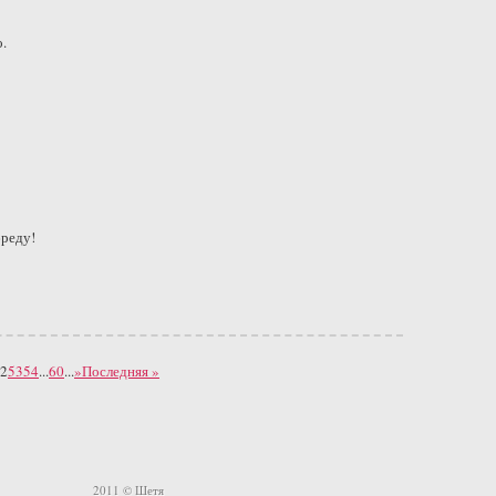
.
бреду!
2
53
54
...
60
...
»
Последняя »
2011 © Шетя