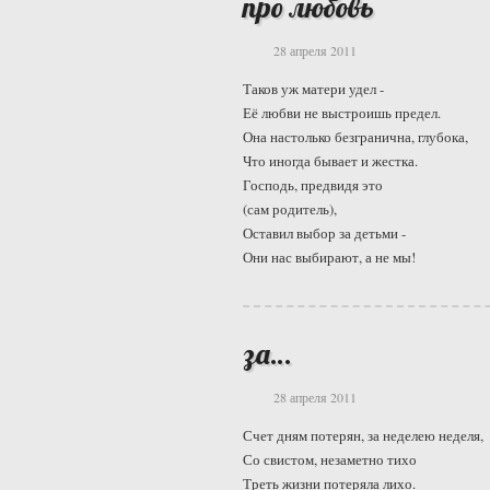
про любовь
28 апреля 2011
Таков уж матери удел -
Её любви не выстроишь предел.
Она настолько безгранична, глубока,
Что иногда бывает и жестка.
Господь, предвидя это
(сам родитель),
Оставил выбор за детьми -
Они нас выбирают, а не мы!
за…
28 апреля 2011
Счет дням потерян, за неделею неделя,
Со свистом, незаметно тихо
Треть жизни потеряла лихо.